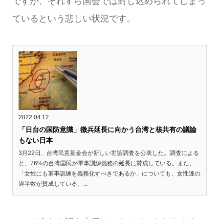
ですが、それすら国会では封じ込められてしまっ
ているという悲しい状況です。
2022.04.12
「日台の国防意識」徴兵延長に向かう台湾と核共有の議論
もない日本
3月22日、台湾民意基金会が新しい世論調査を公表した。調査による
と、76%の台湾国民が軍事訓練義務の延長に賛成している。また、
「女性にも軍事訓練を義務化すべきであるか」についても、女性達の
過半数が賛成している。...