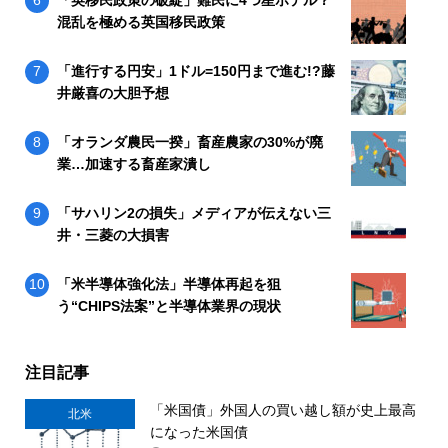
混乱を極める英国移民政策
「進行する円安」1ドル=150円まで進む!?藤
井厳喜の大胆予想
「オランダ農民一揆」畜産農家の30%が廃
業…加速する畜産家潰し
「サハリン2の損失」メディアが伝えない三
井・三菱の大損害
「米半導体強化法」半導体再起を狙
う“CHIPS法案”と半導体業界の現状
注目記事
「米国債」外国人の買い越し額が史上最高
北米
になった米国債