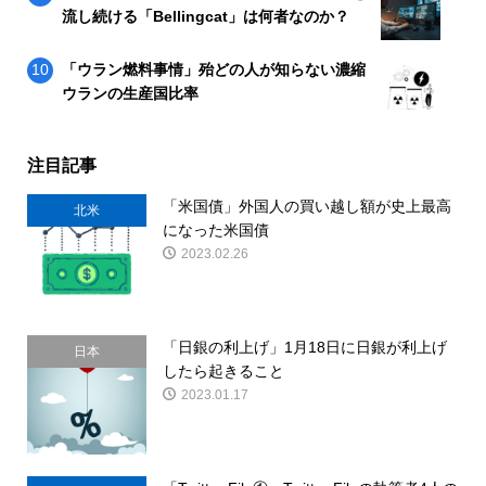
流し続ける「Bellingcat」は何者なのか？
「ウラン燃料事情」殆どの人が知らない濃縮
ウランの生産国比率
注目記事
「米国債」外国人の買い越し額が史上最高
北米
になった米国債
2023.02.26
「日銀の利上げ」1月18日に日銀が利上げ
日本
したら起きること
2023.01.17