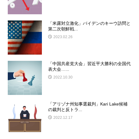
「米露対立激化」バイデンのキーウ訪問と
第二次朝鮮戦...
2023.02.26
「中国共産党大会」習近平大勝利の全国代
表大会…...
2022.10.30
「アリゾナ州知事選裁判」Kari Lake候補
の裁判と反トラ...
2022.12.17