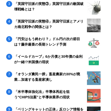
「英国守旧派の実態③」英国守旧派の敵国破
壊戦略とは？
「英国守旧派の実態④」英国守旧派とアメリ
カ南北戦争の関係とは？
「円安はもう終わり？」ドル円の次の節目
は？藤井厳喜の長期トレンド予測
「イールドカーブ」6か月債と30年債の金利
が一緒!?米国債の現状
「オランダ農民一揆」畜産農家の30%が廃
業…加速する畜産家潰し
「米半導体強化法」半導体再起を狙
う“CHIPS法案”と半導体業界の現状
「ベリングキャットの正体」反ロシア情報を