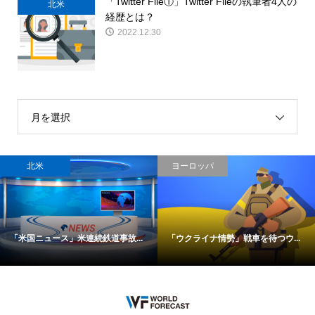
「Twitter File①」Twitter Fileの執筆者4人の
北米
経歴とは？
2022.12.30
月を選択
北米
ヨーロッパ
「米国ニュース」米連続鉄道事故...
「ウクライナ情勢」戦車を待つウ...