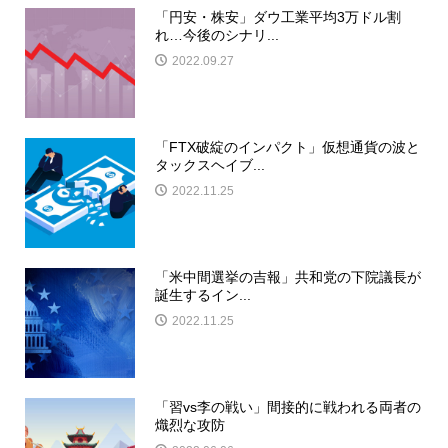
「円安・株安」ダウ工業平均3万ドル割
れ…今後のシナリ...
2022.09.27
「FTX破綻のインパクト」仮想通貨の波と
タックスヘイブ...
2022.11.25
「米中間選挙の吉報」共和党の下院議長が
誕生するイン...
2022.11.25
「習vs李の戦い」間接的に戦われる両者の
熾烈な攻防