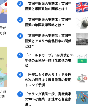
「英国守旧派の実態②」英国守
旧派と米国政治の関係とは？
「英国守旧派の実態③」英国守
旧派の敵国破壊戦略とは？
争が
も負
「英国守旧派の実態④」英国守
旧派とアメリカ南北戦争の関係
とは？
「イールドカーブ」6か月債と30
年債の金利が一緒!?米国債の現
状
「円安はもう終わり？」ドル円
の次の節目は？藤井厳喜の長期
トレンド予測
ナ戦
「オランダ農民一揆」畜産農家
の態
の30%が廃業…加速する畜産家
潰し