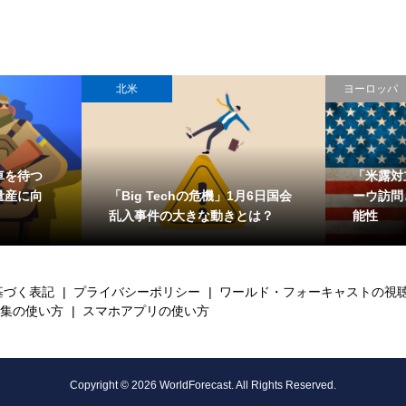
北米
ヨーロッパ
車を待つ
「米露対
「Big Techの危機」1月6日国会
量産に向
ーウ訪問
乱入事件の大きな動きとは？
能性
基づく表記
プライバシーポリシー
ワールド・フォーキャストの視
集の使い方
スマホアプリの使い方
Copyright ©
2026
WorldForecast. All Rights Reserved.