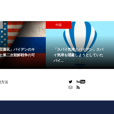
中国
立激化」バイデンのキ
「スパイ気球とバイデン」スパ
と第二次朝鮮戦争の可
イ気球を隠蔽しようとしていた
バイ...
聴方法