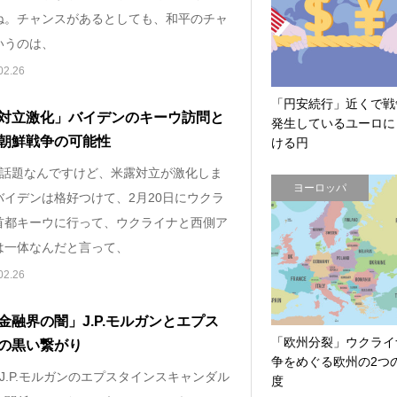
ね。チャンスがあるとしても、和平のチャ
いうのは、
02.26
「円安続行」近くで戦
対立激化」バイデンのキーウ訪問と
発生しているユーロに
朝鮮戦争の可能性
ける円
の話題なんですけど、米露対立が激化しま
ヨーロッパ
バイデンは格好つけて、2月20日にウクラ
首都キーウに行って、ウクライナと西側ア
は一体なんだと言って、
02.26
金融界の闇」J.P.モルガンとエプス
「欧州分裂」ウクライ
の黒い繋がり
争をめぐる欧州の2つ
J.P.モルガンのエプスタインスキャンダル
度