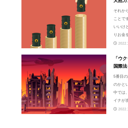
天然ガ
それか
ことで
いいけ
りお金
2022.
「ウク
国際法
5番目
のかと
中では
イナが
2022.