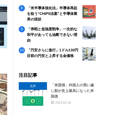
「米半導体強化法」半導体再起
を狙う“CHIPS法案”と半導体業
界の現状
「停戦と低強度戦争」一次的な
和平があっても油断できない理
由
「円安さらに進行」1ドル130円
目前の円安と上昇する金価格
と
注目記事
「米国債」外国人の買い越
北米
し額が史上最高になった米
国債
2023.02.26