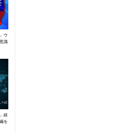
」ウ
意識
」経
瞞を