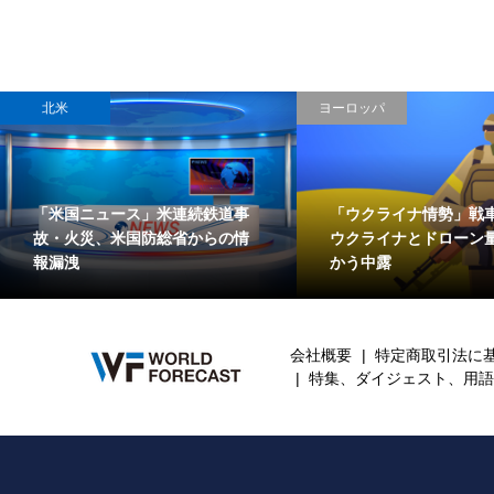
北米
ヨーロッパ
「米国ニュース」米連続鉄道事
「ウクライナ情勢」戦
故・火災、米国防総省からの情
ウクライナとドローン
報漏洩
かう中露
会社概要
特定商取引法に
特集、ダイジェスト、用語