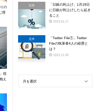
「日銀の利上げ」1月18日
日本
ぶりの
に日銀が利上げしたら起き
む理
ること
2023.01.17
「Twitter File①」Twitter
北米
Fileの執筆者4人の経歴と
は？
2022.12.30
」現
抱え
月を選択