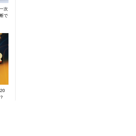
一次
断で
20
？