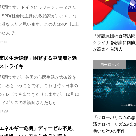
の話題です。ドイツにラフォンテーヌさん
SPD(社会民主党)の政治家がいます。な
立派な人だと思います。この人は40年以上
いた人で、
「米議員団の台湾訪問
クライナを教訓に国防
12.06
が高まる台湾人
市民生活破綻」困窮する中間層と勃
ヨーロッパ
ストライキ
の話題ですが、英国の市民生活が大破綻を
ているということです。これは時々日本の
のテレビでも出てきたりしますが、12月10
、イギリスの看護師さんたちが
12.06
「グローバリズムの悪
済グロバーリズムの欺
エネルギー危機」ディーゼル不足、
暴いた2つの事件