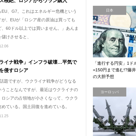
ス根絶、ロシアからウラン購入
日本
らEU、G7。これはエネルギー危機という
すが、EUが「ロシア産の原油は買っても
ど、60ドル以上では買いません。」あんま
を儲けさせると、
12.06
ライナ戦争」インフラ破壊…平気で
「進行する円安」1ド
=150円まで進む!?藤
を侵すロシア
の大胆予想
の話題ですが、ウクライナ戦争がどうなる
いうことなんですが、最近はウクライナの
ヨーロッパ
、ロシアの占領地が小さくなって、ウクラ
攻めている。国土回復を進めている。
11.25