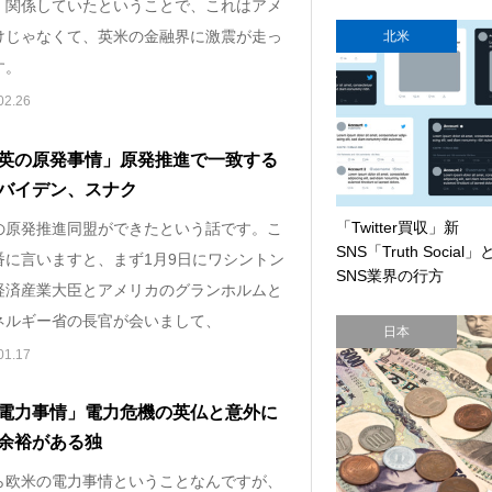
。関係していたということで、これはアメ
けじゃなくて、英米の金融界に激震が走っ
北米
す。
02.26
英の原発事情」原発推進で一致する
バイデン、スナク
「Twitter買収」新
の原発推進同盟ができたという話です。こ
SNS「Truth Social」
番に言いますと、まず1月9日にワシントン
SNS業界の行方
経済産業大臣とアメリカのグランホルムと
ネルギー省の長官が会いまして、
日本
01.17
電力事情」電力危機の英仏と意外に
余裕がある独
ら欧米の電力事情ということなんですが、