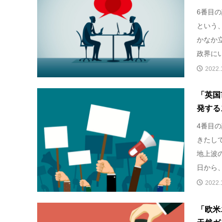
6番目
という、
かなか
政界に
2022.
「英国
発する
4番目
きたし
地上波
日から
2022.
「欧米