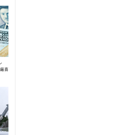
ル
井厳喜