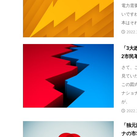
電力需
いです
本はそ
2022.
「3大
2市民
さて、
見てい
この図
ナショ
が、
2022.
「独元
ナの市