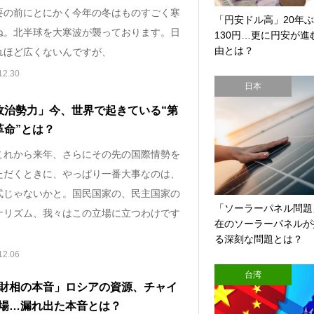
要の前にとにかく今年の冬はものすごく寒
「円安ドル高」20年
ね。北半球を大寒波が襲っております。日
130円…更に円安が進
由とは？
れほど広くないんですが、
12.30
日本
政治勢力」今、世界で起きている“第
革命”とは？
これから来年、さらにその先の国際情勢を
ただくときに、やっぱり一番大事なのは、
式じゃないかと。国民国家の、民主国家の
「ソーラーパネル問題
ナリズム、我々はこの立場に立つわけです
在のソーラーパネルが
る深刻な問題とは？
12.06
台湾
財相の本音」ロシアの資源、チャイ
場…漏れ出た本音とは？