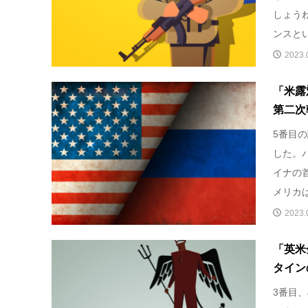
しょう
ンスと
2023.
「米露
第二次
5番目
した。
イナの
メリカ
2023.
「英米
タイン
3番目、