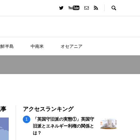
朝鮮半島
中南米
オセアニア
記事
アクセスランキング
「英国守旧派の実態①」英国守
旧派とエネルギー利権の関係と
は？