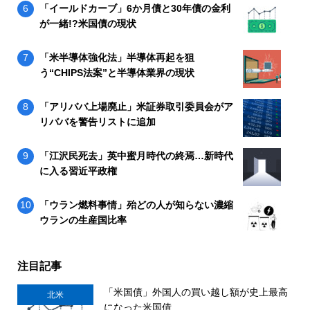
「イールドカーブ」6か月債と30年債の金利
が一緒!?米国債の現状
「米半導体強化法」半導体再起を狙
う“CHIPS法案”と半導体業界の現状
「アリババ上場廃止」米証券取引委員会がア
リババを警告リストに追加
「江沢民死去」英中蜜月時代の終焉…新時代
に入る習近平政権
「ウラン燃料事情」殆どの人が知らない濃縮
ウランの生産国比率
注目記事
「米国債」外国人の買い越し額が史上最高
北米
になった米国債