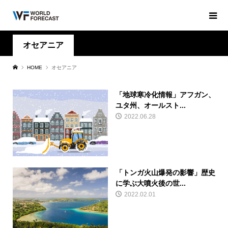
オセアニア
HOME
オセアニア
「地球寒冷化情報」アフガン、
ユタ州、オールスト...
2022.06.28
「トンガ火山爆発の影響」歴史
に学ぶ大噴火後の世...
2022.02.01