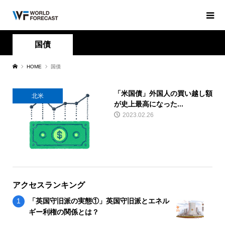
国債
HOME
国債
「米国債」外国人の買い越し額
北米
が史上最高になった...
2023.02.26
アクセスランキング
「英国守旧派の実態①」英国守旧派とエネル
ギー利権の関係とは？