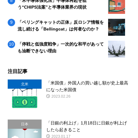
「米半導体強化法」半導体再起を狙
う“CHIPS法案”と半導体業界の現状
「ベリングキャットの正体」反ロシア情報を
流し続ける「Bellingcat」は何者なのか？
「停戦と低強度戦争」一次的な和平があって
も油断できない理由
注目記事
「米国債」外国人の買い越し額が史上最高
北米
になった米国債
2023.02.26
「日銀の利上げ」1月18日に日銀が利上げ
日本
したら起きること
2023.01.17