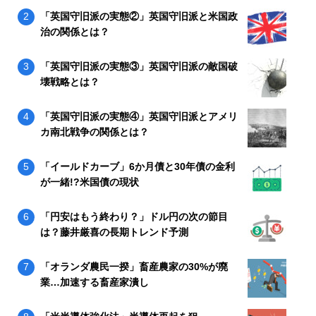
「英国守旧派の実態②」英国守旧派と米国政
治の関係とは？
「英国守旧派の実態③」英国守旧派の敵国破
壊戦略とは？
「英国守旧派の実態④」英国守旧派とアメリ
カ南北戦争の関係とは？
「イールドカーブ」6か月債と30年債の金利
が一緒!?米国債の現状
「円安はもう終わり？」ドル円の次の節目
は？藤井厳喜の長期トレンド予測
「オランダ農民一揆」畜産農家の30%が廃
業…加速する畜産家潰し