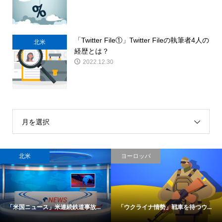
「Twitter File①」Twitter Fileの執筆者4人の
北米
経歴とは？
2022.12.30
月を選択
北米
ヨーロッパ
「米国ニュース」米連続鉄道事故...
「ウクライナ情勢」戦車を待つウ...