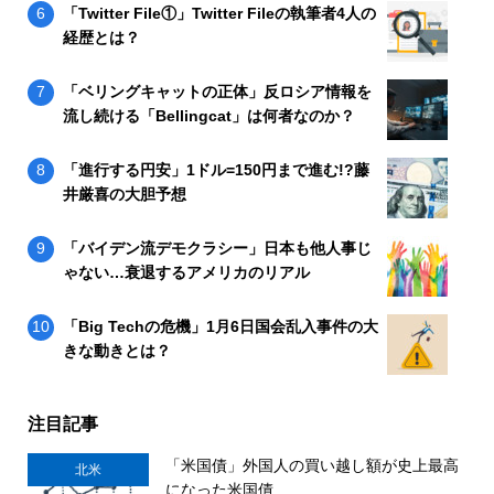
「Twitter File①」Twitter Fileの執筆者4人の
経歴とは？
「ベリングキャットの正体」反ロシア情報を
流し続ける「Bellingcat」は何者なのか？
「進行する円安」1ドル=150円まで進む!?藤
井厳喜の大胆予想
「バイデン流デモクラシー」日本も他人事じ
ゃない…衰退するアメリカのリアル
「Big Techの危機」1月6日国会乱入事件の大
きな動きとは？
注目記事
「米国債」外国人の買い越し額が史上最高
北米
になった米国債