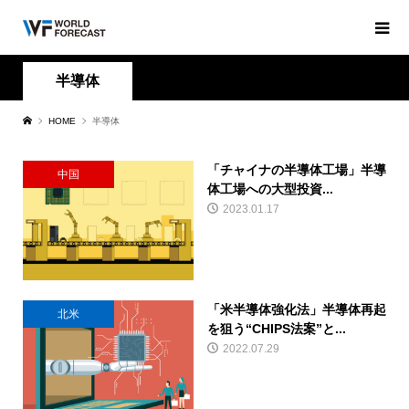
半導体
HOME
半導体
「チャイナの半導体工場」半導
中国
体工場への大型投資...
2023.01.17
「米半導体強化法」半導体再起
北米
を狙う“CHIPS法案”と...
2022.07.29