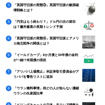
「英国守旧派の実態③」英国守旧派の敵国破
壊戦略とは？
「円安はもう終わり？」ドル円の次の節目
は？藤井厳喜の長期トレンド予測
「英国守旧派の実態④」英国守旧派とアメリ
カ南北戦争の関係とは？
「イールドカーブ」6か月債と30年債の金利
が一緒!?米国債の現状
「アリババ上場廃止」米証券取引委員会がア
リババを警告リストに追加
「ウラン燃料事情」殆どの人が知らない濃縮
ウランの生産国比率
「ベリングキャットの正体」反ロシア情報を