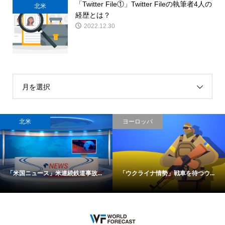
「Twitter File①」Twitter Fileの執筆者4人の
北米
経歴とは？
2022.12.30
月を選択
北米
ヨーロッパ
「米国ニュース」米連続鉄道事故...
「ウクライナ情勢」戦車を待つウ...