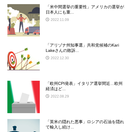
「米中間選挙の重要性」アメリカの選挙が
日本人にも重...
2022.11.09
「アリゾナ州知事選」共和党候補のKari
Lakeさんの敗訴...
2022.12.30
「欧州CPI発表」イタリア選挙間近…欧州
経済はど...
2022.08.29
「英米の隠れた悪事」ロシアの石油を隠れ
て輸入し続け...