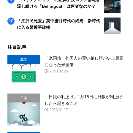
流し続ける「Bellingcat」は何者なのか？
「江沢民死去」英中蜜月時代の終焉…新時代
に入る習近平政権
注目記事
「米国債」外国人の買い越し額が史上最高
北米
になった米国債
2023.02.26
「日銀の利上げ」1月18日に日銀が利上げ
日本
したら起きること
2023.01.17