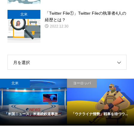
「Twitter File①」Twitter Fileの執筆者4人の
北米
経歴とは？
2022.12.30
月を選択
北米
ヨーロッパ
「米国ニュース」米連続鉄道事故...
「ウクライナ情勢」戦車を待つウ...