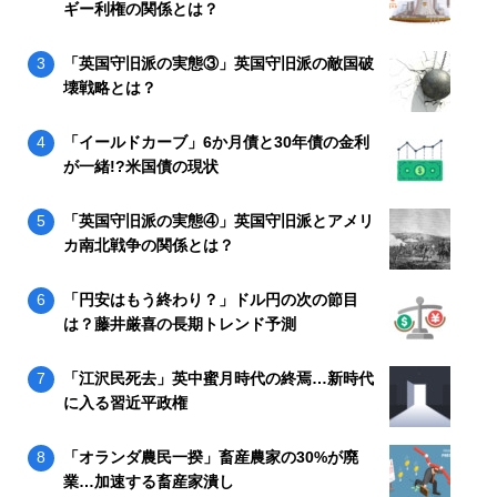
ギー利権の関係とは？
「英国守旧派の実態③」英国守旧派の敵国破
壊戦略とは？
「イールドカーブ」6か月債と30年債の金利
が一緒!?米国債の現状
「英国守旧派の実態④」英国守旧派とアメリ
カ南北戦争の関係とは？
「円安はもう終わり？」ドル円の次の節目
は？藤井厳喜の長期トレンド予測
「江沢民死去」英中蜜月時代の終焉…新時代
に入る習近平政権
「オランダ農民一揆」畜産農家の30%が廃
業…加速する畜産家潰し