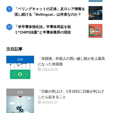
「ベリングキャットの正体」反ロシア情報を
流し続ける「Bellingcat」は何者なのか？
「米半導体強化法」半導体再起を狙
う“CHIPS法案”と半導体業界の現状
注目記事
「米国債」外国人の買い越し額が史上最高
北米
になった米国債
2023.02.26
「日銀の利上げ」1月18日に日銀が利上げ
日本
したら起きること
2023.01.17