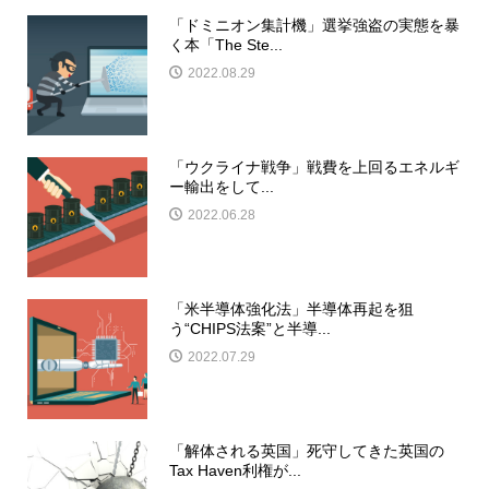
「ドミニオン集計機」選挙強盗の実態を暴
く本「The Ste...
2022.08.29
「ウクライナ戦争」戦費を上回るエネルギ
ー輸出をして...
2022.06.28
「米半導体強化法」半導体再起を狙
う“CHIPS法案”と半導...
2022.07.29
「解体される英国」死守してきた英国の
Tax Haven利権が...