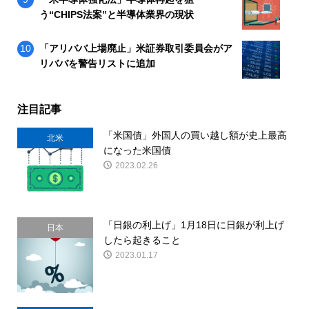
う“CHIPS法案”と半導体業界の現状
「アリババ上場廃止」米証券取引委員会がア
リババを警告リストに追加
注目記事
「米国債」外国人の買い越し額が史上最高
北米
になった米国債
2023.02.26
「日銀の利上げ」1月18日に日銀が利上げ
日本
したら起きること
2023.01.17