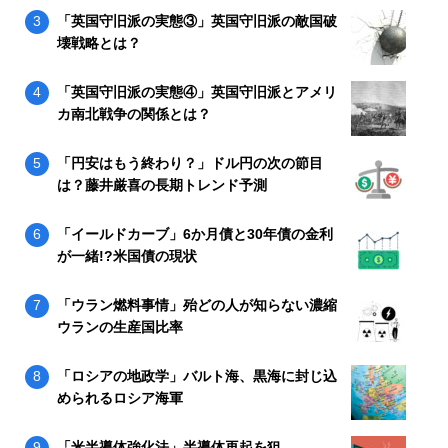
「英国守旧派の実態③」英国守旧派の敵国破
壊戦略とは？
「英国守旧派の実態④」英国守旧派とアメリ
カ南北戦争の関係とは？
「円安はもう終わり？」ドル円の次の節目
は？藤井厳喜の長期トレンド予測
「イールドカーブ」6か月債と30年債の金利
が一緒!?米国債の現状
「ウラン燃料事情」殆どの人が知らない濃縮
ウランの生産国比率
「ロシアの地政学」バルト海、黒海に封じ込
められるロシア海軍
「米半導体強化法」半導体再起を狙