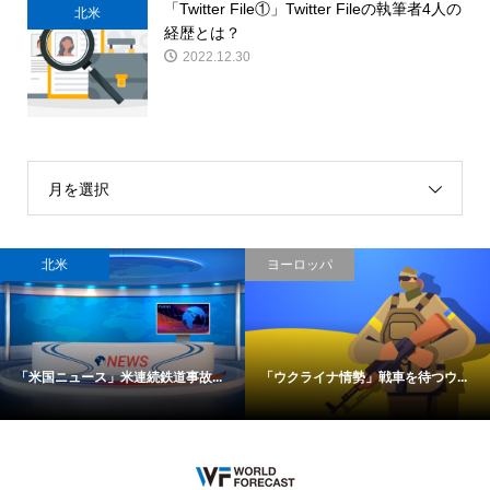
「Twitter File①」Twitter Fileの執筆者4人の
北米
経歴とは？
2022.12.30
月を選択
北米
ヨーロッパ
「米国ニュース」米連続鉄道事故...
「ウクライナ情勢」戦車を待つウ...