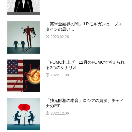
「英米金融界の闇」J.P.モルガンとエプス
タインの黒い...
2023.02.26
「FOMC利上げ」12月のFOMCで考えられ
る2つのシナリオ
2022.11.08
「独元財相の本音」ロシアの資源、チャイ
ナの市場̷...
2022.12.06