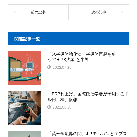
関連記事一覧
「米半導体強化法」半導体再起を狙
う“CHIPS法案”と半導...
2022.07.29
「FRB利上げ」国際政治学者が予測するド
ル円、株、仮想...
2022.06.18
「英米金融界の闇」J.P.モルガンとエプス