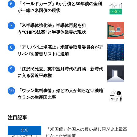
「イールドカーブ」6か月債と30年債の金利
が一緒!?米国債の現状
「米半導体強化法」半導体再起を狙
う“CHIPS法案”と半導体業界の現状
「アリババ上場廃止」米証券取引委員会がア
リババを警告リストに追加
「江沢民死去」英中蜜月時代の終焉…新時代
に入る習近平政権
「ウラン燃料事情」殆どの人が知らない濃縮
ウランの生産国比率
注目記事
「米国債」外国人の買い越し額が史上最高
北米
になった米国債