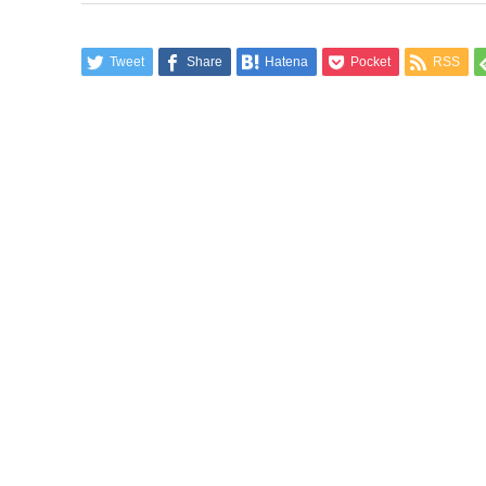
Tweet
Share
Hatena
Pocket
RSS