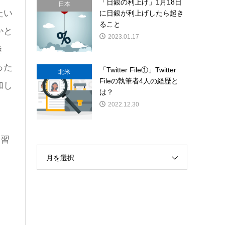
「日銀の利上げ」1月18日
日本
たい
に日銀が利上げしたら起き
ること
かと
2023.01.17
き
った
「Twitter File①」Twitter
北米
Fileの執筆者4人の経歴と
加し
は？
2022.12.30
、習
。
月を選択