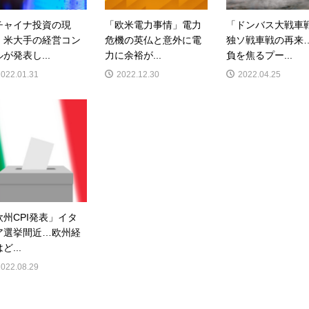
チャイナ投資の現
「欧米電力事情」電力
「ドンバス大戦車
」米大手の経営コン
危機の英仏と意外に電
独ソ戦車戦の再来
が発表し...
力に余裕が...
負を焦るプー...
2022.01.31
2022.12.30
2022.04.25
欧州CPI発表」イタ
ア選挙間近…欧州経
ど...
2022.08.29