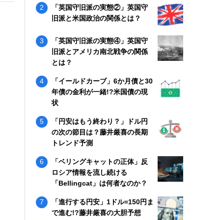
「英国守旧派の実態②」英国守
旧派と米国政治の関係とは？
「英国守旧派の実態④」英国守
旧派とアメリカ南北戦争の関係
とは？
「イールドカーブ」6か月債と30
年債の金利が一緒!?米国債の現
状
「円安はもう終わり？」ドル円
の次の節目は？藤井厳喜の長期
トレンド予測
「ベリングキャットの正体」反
ロシア情報を流し続ける
「Bellingcat」は何者なのか？
「進行する円安」1ドル=150円ま
で進む!?藤井厳喜の大胆予想