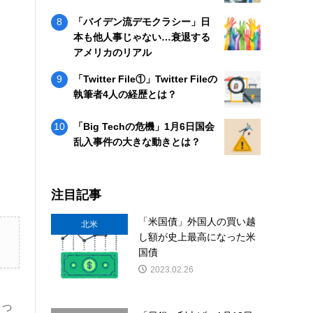
「バイデン流デモクラシー」日
本も他人事じゃない…衰退する
アメリカのリアル
「Twitter File①」Twitter Fileの
執筆者4人の経歴とは？
「Big Techの危機」1月6日国会
乱入事件の大きな動きとは？
注目記事
「米国債」外国人の買い越
北米
し額が史上最高になった米
国債
2023.02.26
しっ