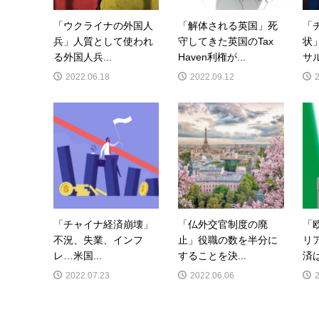
「ウクライナの外国人
「解体される英国」死
「
兵」人質として使われ
守してきた英国のTax
状
る外国人兵...
Haven利権が...
サル
2022.06.18
2022.09.12
「チャイナ経済崩壊」
「仏外交官制度の廃
「
不況、失業、インフ
止」役職の数を半分に
リ
レ…米国...
することを決...
済は
2022.07.23
2022.06.06