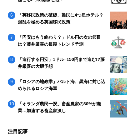
「英移民政策の破綻」難民に4つ星ホテル？
混乱を極める英国移民政策
「円安はもう終わり？」ドル円の次の節目
は？藤井厳喜の長期トレンド予測
「進行する円安」1ドル=150円まで進む!?藤
井厳喜の大胆予想
「ロシアの地政学」バルト海、黒海に封じ込
められるロシア海軍
「オランダ農民一揆」畜産農家の30%が廃
業…加速する畜産家潰し
注目記事