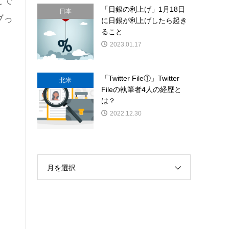
とで
「日銀の利上げ」1月18日
日本
ブっ
に日銀が利上げしたら起き
ること
2023.01.17
「Twitter File①」Twitter
北米
Fileの執筆者4人の経歴と
は？
2022.12.30
月を選択