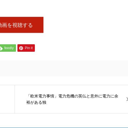
動画を視聴する
feedly
Pin it
「欧米電力事情」電力危機の英仏と意外に電力に余
裕がある独