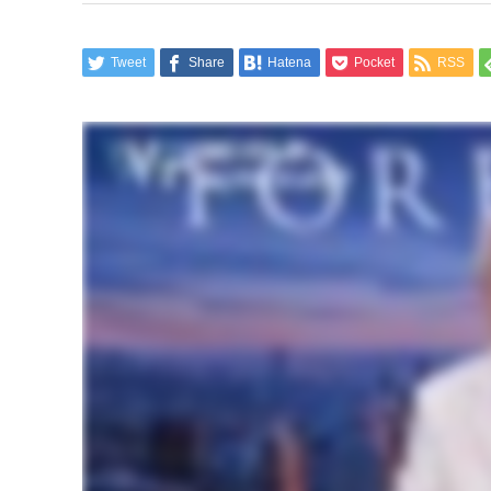
Tweet
Share
Hatena
Pocket
RSS