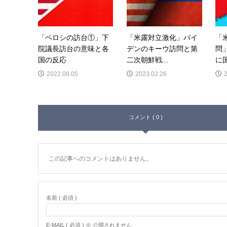
「ペロシの訪台①」下
「米露対立激化」バイ
「
院議長訪台の意味と各
デンのキーウ訪問と第
問
国の反応
二次朝鮮戦...
に国
2022.08.05
2023.02.26
コメント ( 0 )
この記事へのコメントはありません。
名前 ( 必須 )
E-MAIL ( 必須 ) ※ 公開されません