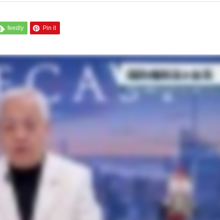
feedly
Pin it