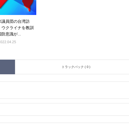
米議員団の台湾訪
」ウクライナを教訓
防意識が...
2022.04.25
トラックバック ( 0 )