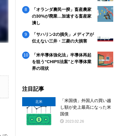
「オランダ農民一揆」畜産農家
の30%が廃業…加速する畜産家
潰し
「サハリン2の損失」メディアが
伝えない三井・三菱の大損害
「米半導体強化法」半導体再起
を狙う“CHIPS法案”と半導体業
界の現状
注目記事
「米国債」外国人の買い越
北米
し額が史上最高になった米
国債
2023.02.26