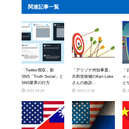
関連記事一覧
「Twitter買収」新
「アリゾナ州知事選」
「
SNS「Truth Social」と
共和党候補のKari Lake
ャ
SNS業界の行方
さんの敗訴...
とザ
2022.04.30
2022.12.30