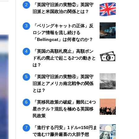
「英国守旧派の実態②」英国守
旧派と米国政治の関係とは？
「ベリングキャットの正体」反
ロシア情報を流し続ける
「Bellingcat」は何者なのか？
「英国の高額札廃止」高額ポン
ド札の廃止で起こる2つの動きと
は？
「英国守旧派の実態④」英国守
旧派とアメリカ南北戦争の関係
とは？
「英移民政策の破綻」難民に4つ
星ホテル？混乱を極める英国移
民政策
「進行する円安」1ドル=150円ま
で進む!?藤井厳喜の大胆予想