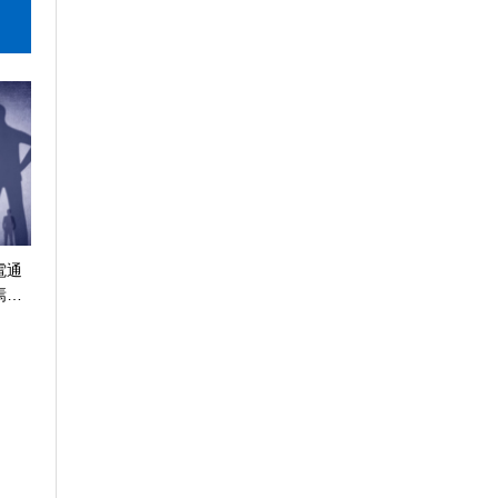
電通
焉…