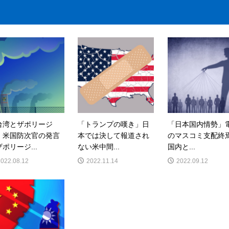
台湾とザポリージ
「トランプの嘆き」日
「日本国内情勢」
」米国防次官の発言
本では決して報道され
のマスコミ支配終
ポリージ...
ない米中間...
国内と...
2022.08.12
2022.11.14
2022.09.12