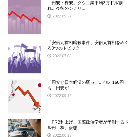
「円安・株安」ダウ工業平均3万ドル割
れ…今後のシナリ...
2022.09.27
「安倍元首相暗殺事件」安倍元首相をめぐ
る9つのトピック
2022.07.08
「円安と日本経済の弱点」1ドル=160円
も…円安が...
2022.09.12
「FRB利上げ」国際政治学者が予測するド
ル円、株、仮想...
2022.06.18