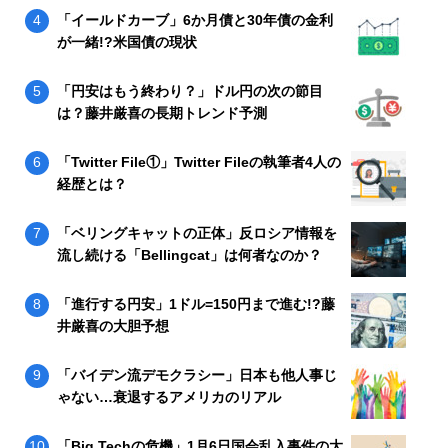
「イールドカーブ」6か月債と30年債の金利
が一緒!?米国債の現状
「円安はもう終わり？」ドル円の次の節目
は？藤井厳喜の長期トレンド予測
「Twitter File①」Twitter Fileの執筆者4人の
経歴とは？
「ベリングキャットの正体」反ロシア情報を
流し続ける「Bellingcat」は何者なのか？
「進行する円安」1ドル=150円まで進む!?藤
井厳喜の大胆予想
「バイデン流デモクラシー」日本も他人事じ
ゃない…衰退するアメリカのリアル
「Big Techの危機」1月6日国会乱入事件の大