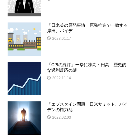
「日米英の原発事情」原発推進で一致する
岸田、バイデ...
2023.01.17
「CPIの総評」一挙に株高・円高…歴史的
な過剰反応の謎
2022.11.14
「エプスタイン問題」日米サミット、バイ
デンの権力乱...
2022.02.03