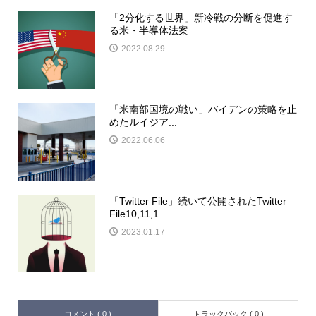
「2分化する世界」新冷戦の分断を促進す
る米・半導体法案
2022.08.29
「米南部国境の戦い」バイデンの策略を止
めたルイジア...
2022.06.06
「Twitter File」続いて公開されたTwitter
File10,11,1...
2023.01.17
コメント ( 0 )
トラックバック ( 0 )