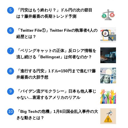
「円安はもう終わり？」ドル円の次の節目
は？藤井厳喜の長期トレンド予測
「Twitter File①」Twitter Fileの執筆者4人の
経歴とは？
「ベリングキャットの正体」反ロシア情報を
流し続ける「Bellingcat」は何者なのか？
「進行する円安」1ドル=150円まで進む!?藤
井厳喜の大胆予想
「バイデン流デモクラシー」日本も他人事じ
ゃない…衰退するアメリカのリアル
「Big Techの危機」1月6日国会乱入事件の大
きな動きとは？