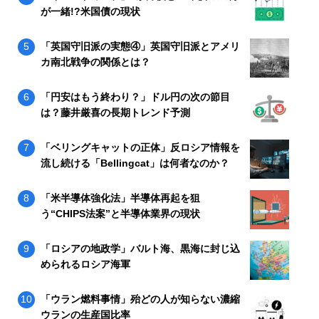
が一緒!?米国債の現状
「英国守旧派の実態④」英国守旧派とアメリ
カ南北戦争の関係とは？
「円安はもう終わり？」ドル円の次の節目
は？藤井厳喜の長期トレンド予測
「ベリングキャットの正体」反ロシア情報を
流し続ける「Bellingcat」は何者なのか？
「米半導体強化法」半導体再起を狙
う“CHIPS法案”と半導体業界の現状
「ロシアの地政学」バルト海、黒海に封じ込
められるロシア海軍
「ウラン燃料事情」殆どの人が知らない濃縮
ウランの生産国比率