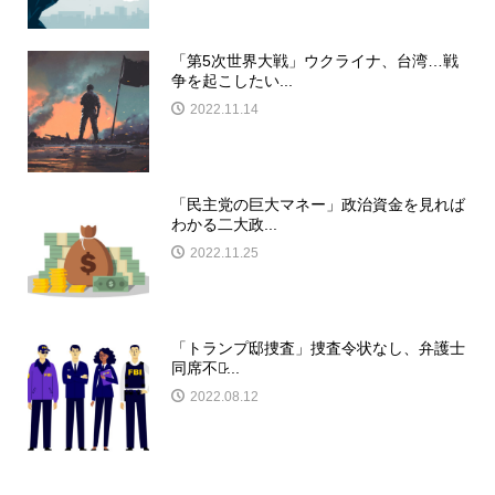
「第5次世界大戦」ウクライナ、台湾…戦
争を起こしたい...
2022.11.14
「民主党の巨大マネー」政治資金を見れば
わかる二大政...
2022.11.25
「トランプ邸捜査」捜査令状なし、弁護士
同席不可̷...
2022.08.12