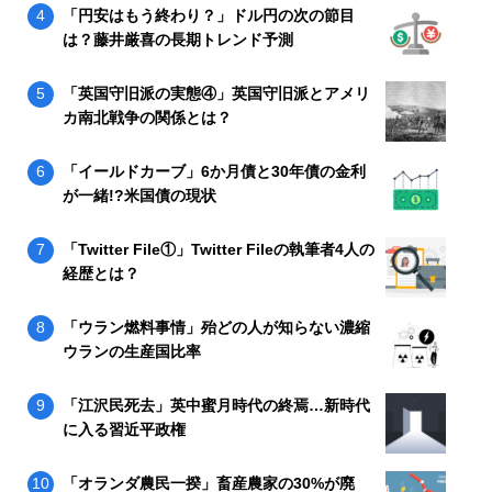
「円安はもう終わり？」ドル円の次の節目
は？藤井厳喜の長期トレンド予測
「英国守旧派の実態④」英国守旧派とアメリ
カ南北戦争の関係とは？
「イールドカーブ」6か月債と30年債の金利
が一緒!?米国債の現状
「Twitter File①」Twitter Fileの執筆者4人の
経歴とは？
「ウラン燃料事情」殆どの人が知らない濃縮
ウランの生産国比率
「江沢民死去」英中蜜月時代の終焉…新時代
に入る習近平政権
「オランダ農民一揆」畜産農家の30%が廃