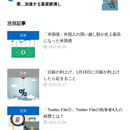
業…加速する畜産家潰し
注目記事
「米国債」外国人の買い越し額が史上最高
北米
になった米国債
2023.02.26
「日銀の利上げ」1月18日に日銀が利上げ
日本
したら起きること
2023.01.17
「Twitter File①」Twitter Fileの執筆者4人の
北米
経歴とは？
2022.12.30