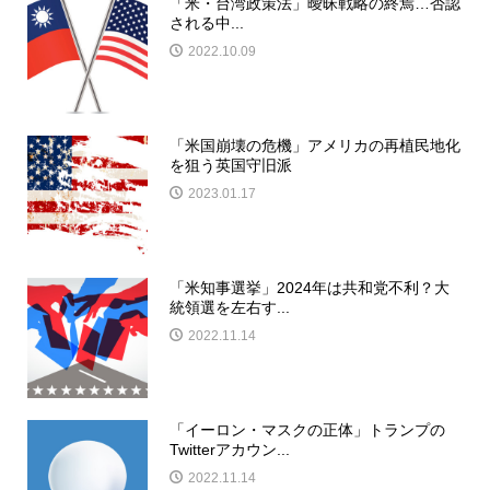
「米・台湾政策法」曖昧戦略の終焉…否認
される中...
2022.10.09
「米国崩壊の危機」アメリカの再植民地化
を狙う英国守旧派
2023.01.17
「米知事選挙」2024年は共和党不利？大
統領選を左右す...
2022.11.14
「イーロン・マスクの正体」トランプの
Twitterアカウン...
2022.11.14