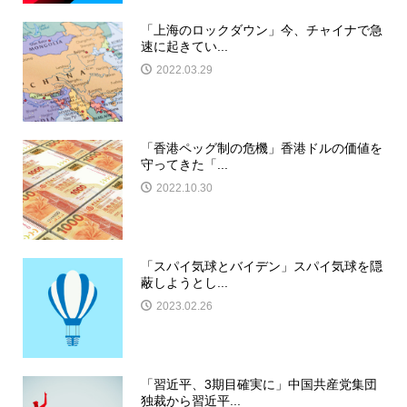
「上海のロックダウン」今、チャイナで急
速に起きてい...
2022.03.29
「香港ペッグ制の危機」香港ドルの価値を
守ってきた「...
2022.10.30
「スパイ気球とバイデン」スパイ気球を隠
蔽しようとし...
2023.02.26
「習近平、3期目確実に」中国共産党集団
独裁から習近平...