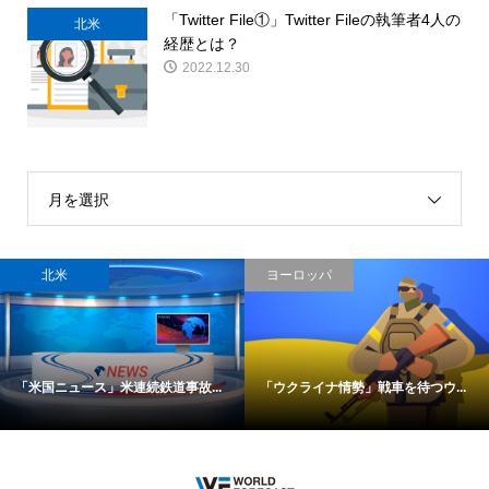
「Twitter File①」Twitter Fileの執筆者4人の
北米
経歴とは？
2022.12.30
月を選択
北米
ヨーロッパ
「米国ニュース」米連続鉄道事故...
「ウクライナ情勢」戦車を待つウ...