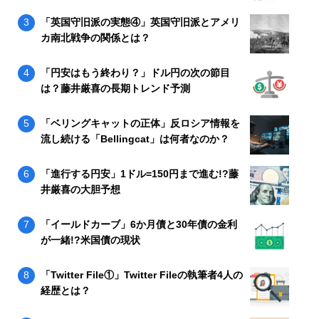
「英国守旧派の実態④」英国守旧派とアメリ
カ南北戦争の関係とは？
「円安はもう終わり？」ドル円の次の節目
は？藤井厳喜の長期トレンド予測
「ベリングキャットの正体」反ロシア情報を
流し続ける「Bellingcat」は何者なのか？
「進行する円安」1ドル=150円まで進む!?藤
井厳喜の大胆予想
「イールドカーブ」6か月債と30年債の金利
が一緒!?米国債の現状
「Twitter File①」Twitter Fileの執筆者4人の
経歴とは？